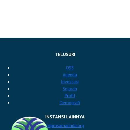
TELUSURI
OSS
Agenda
Investasi
Sejarah
Profil
Demografi
INSTANSI LAINNYA
bkpmsamarinda.org