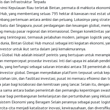
is dan Infrastruktur Terpadu
ovinsi Kepulauan Riau terletak Bintan, permata di mahkota ekonomi
 Hub, yang membentang seluas 795 hektar di kawasan real estat u
bang pertemuan antara ambisi dan peluang. Lokasinya yang strateg
batu dari Singapura, pusat perdagangan dan keuangan global, mem
g menuju pasar regional dan internasional. Dengan konektivitas ya
yang terintegrasi, termasuk pelabuhan modern, jaringan logistik yan
s dunia, Bintan Global Hub muncul sebagai inti kegiatan ekonomi, ya
vestor untuk ikut serta dalam janji kemakmurannya.
an Global Hub adalah inisiatif perintis yang bertujuan untuk meramp
an mempercepat prosedur investasi. Inti dari upaya ini adalah pendir
u, yang berfungsi sebagai saluran interaksi antara 38 pemerintah d
 investor global. Dengan menyediakan platform terpusat untuk ke
lehan izin, dan fasilitasi investasi, pusat ini memacu efisiensi dan t
jalan bagi kolaborasi dan kemitraan yang lancar. Selain itu, deng
rja sama antara badan pemerintah dan pemangku kepentingan swasta
sar bagi pembangunan berkelanjutan dan pertumbuhan yang inklusi
osistem Ekonomi yang Beragam Selain perannya sebagai pusat logist
cita-cita menjadi katalisator inovasi, kewirausahaan, dan diversifik