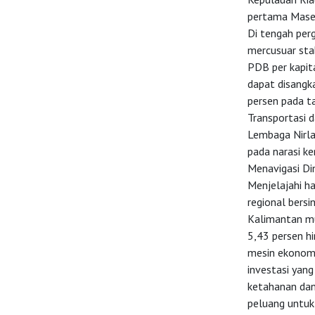
Investasi
pertama Maseh
Di tengah perg
mercusuar sta
PDB per kapit
dapat disangk
persen pada ta
Transportasi d
Lembaga Nirla
pada narasi k
Menavigasi Di
Menjelajahi h
regional bersi
Kalimantan mu
5,43 persen hi
mesin ekonomi
investasi yang
ketahanan dan
peluang untuk 