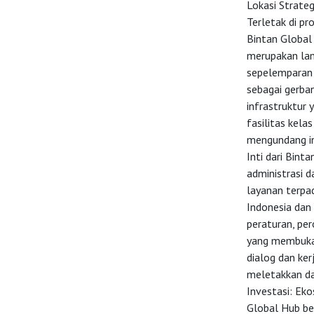
Lokasi Strateg
Terletak di pr
Bintan Global
merupakan lam
sepelemparan 
sebagai gerban
infrastruktur 
fasilitas kela
mengundang in
Inti dari Bint
administrasi d
layanan terpad
Indonesia dan
peraturan, pero
yang membuka 
dialog dan ke
meletakkan da
Investasi: Ek
Global Hub ber