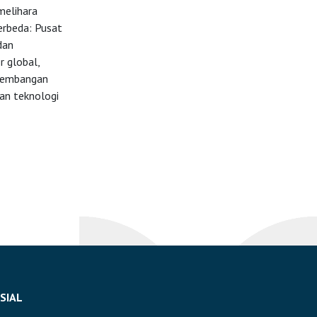
melihara
erbeda: Pusat
dan
r global,
gembangan
an teknologi
SIAL