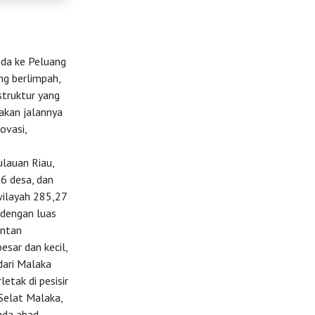
da ke Peluang
g berlimpah,
struktur yang
akan jalannya
ovasi,
lauan Riau,
36 desa, dan
wilayah 285,27
 dengan luas
intan
esar dan kecil,
dari Malaka
etak di pesisir
 Selat Malaka,
ada abad