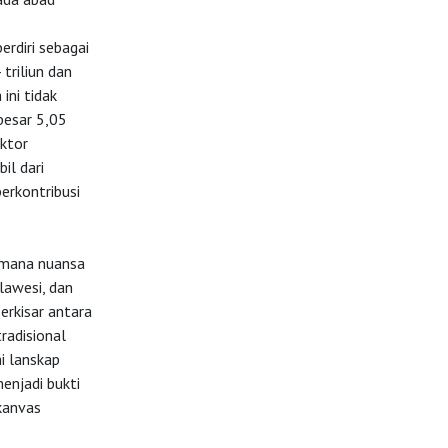
erdiri sebagai
riliun dan
ini tidak
besar 5,05
ektor
il dari
erkontribusi
 mana nuansa
lawesi, dan
rkisar antara
radisional
i lanskap
enjadi bukti
kanvas