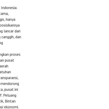
 Indonesia.
tama,
is, hanya
posisikannya
ng lancar dan
g canggih, dan
ng
ingkan proses
ian pusat
aerah
patuhan
ransparansi,
an mendorong
, pusat ini
f. Peluang
ik, Bintan
asi ekonomi.