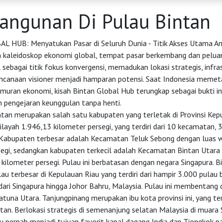
ngunan Di Pulau Bintan
 HUB: Menyatukan Pasar di Seluruh Dunia - Titik Akses Utama An
 kaleidoskop ekonomi global, tempat pasar berkembang dan peluan
sebagai titik fokus konvergensi, memadukan lokasi strategis, infra
encanaan visioner menjadi hamparan potensi. Saat Indonesia memet
uran ekonomi, kisah Bintan Global Hub terungkap sebagai bukti in
n pengejaran keunggulan tanpa henti.
tan merupakan salah satu kabupaten yang terletak di Provinsi Kepu
layah 1.946,13 kilometer persegi, yang terdiri dari 10 kecamatan, 
 Kabupaten terbesar adalah Kecamatan Teluk Sebong dengan luas 
segi, sedangkan kabupaten terkecil adalah Kecamatan Bintan Utara
kilometer persegi. Pulau ini berbatasan dengan negara Singapura. B
u terbesar di Kepulauan Riau yang terdiri dari hampir 3.000 pulau b
ri Singapura hingga Johor Bahru, Malaysia. Pulau ini membentang 
tuna Utara. Tanjungpinang merupakan ibu kota provinsi ini, yang terl
tan. Berlokasi strategis di semenanjung selatan Malaysia di muara
u pernah menjadi tujuan favorit kapal dagang India dan Tiongkok p