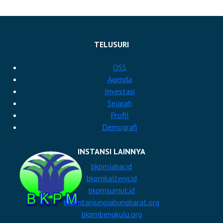
TELUSURI
OSS
Agenda
Investasi
Sejarah
Profil
Demografi
INSTANSI LAINNYA
bkpmjabar.id
bkpmkalteng.id
bkpmsumut.id
bkpmtanjungjabungbarat.org
bkpmbengkulu.org